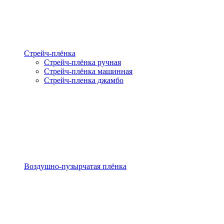
Стрейч-плёнка
Стрейч-плёнка ручная
Стрейч-плёнка машинная
Стрейч-пленка джамбо
Воздушно-пузырчатая плёнка