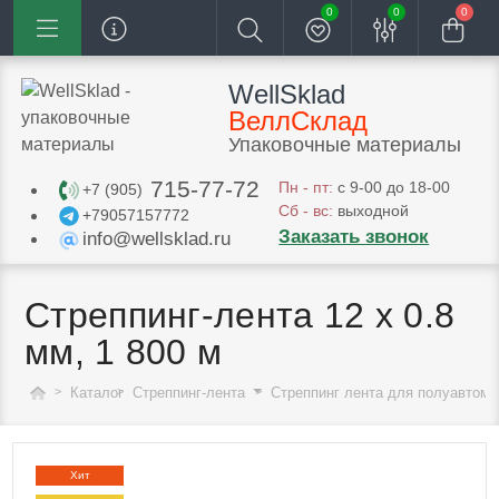
0
0
0
WellSklad
ВеллСклад
Упаковочные материалы
715-77-72
Пн - пт:
с 9-00 до 18-00
+7 (905)
Сб - вс:
выходной
+79057157772
Заказать звонок
info@wellsklad.ru
Стреппинг-лента 12 х 0.8
мм, 1 800 м
Каталог
Стреппинг-лента
Стреппинг лента для полуавтома
Хит