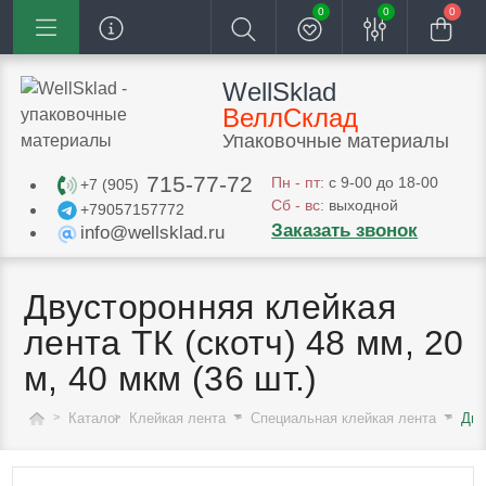
0
0
0
WellSklad
ВеллСклад
Упаковочные материалы
715-77-72
Пн - пт:
с 9-00 до 18-00
+7 (905)
Сб - вс:
выходной
+79057157772
Заказать звонок
info@wellsklad.ru
Двусторонняя клейкая
лента ТК (скотч) 48 мм, 20
м, 40 мкм (36 шт.)
Каталог
Клейкая лента
Специальная клейкая лента
Дву