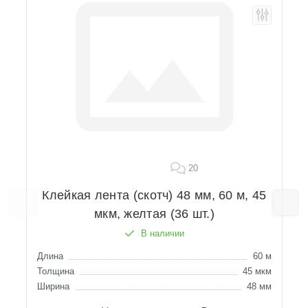
20
Клейкая лента (скотч) 48 мм, 60 м, 45
мкм, желтая (36 шт.)
В наличии
Длина
60 м
Д
Толщина
45 мкм
Т
Ширина
48 мм
Ш