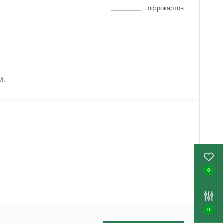
гофрокартон
м.
0
0