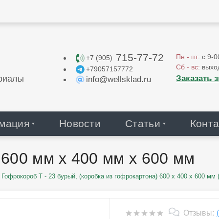
715-77-72
Пн - пт:
с 9-0
+7 (905)
Сб - вс:
выхо
+79057157772
Заказать 
риалы
info@wellsklad.ru
мация
Новости
Статьи
Конта
 600 мм х 400 мм х 600 мм
Гофрокороб Т - 23 бурый, (коробка из гофрокартона) 600 х 400 х 600 мм (
Отзывы: