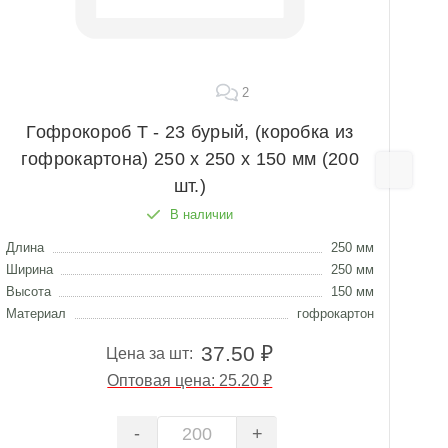
2
Гофрокороб Т - 23 бурый, (коробка из
гофрокартона) 250 х 250 х 150 мм (200
г
шт.)
В наличии
Длина
250 мм
Дли
Ширина
250 мм
Шир
Высота
150 мм
Выс
Материал
гофрокартон
Мат
37.50 ₽
Цена за шт:
Оптовая цена: 25.20 ₽
-
+