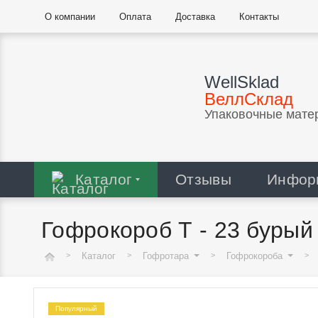
О компании
Оплата
Доставка
Контакты
WellSklad
ВеллСклад
Упаковочные мате
Каталог
Отзывы
Инфор
Гофрокороб Т - 23 бурый
Каталог
Гофротара
Гофрокороба
Популярный