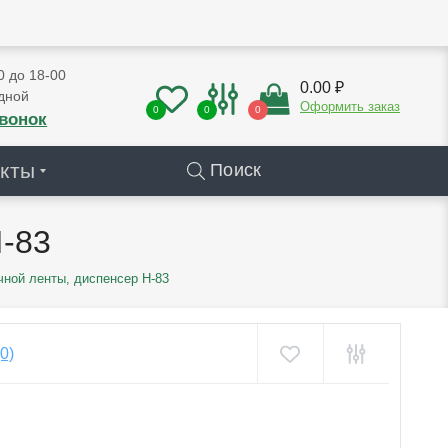
0 до 18-00
0.00 ₽
дной
Оформить заказ
0
0
0
звонок
кты
Поиск
H-83
ной ленты, диспенсер H-83
(0)