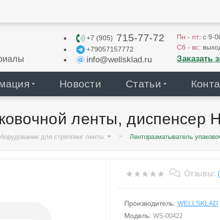
715-77-72
Пн - пт:
с 9-0
+7 (905)
Сб - вс:
выхо
+79057157772
Заказать 
риалы
info@wellsklad.ru
мация
Новости
Статьи
Конта
ковочной ленты, диспенсер 
оборудование для стреппинг ленты
Ленторазматыватель упаковоч
Отзывы:
Производитель:
WELLSKLAD
Модель:
WS-00422