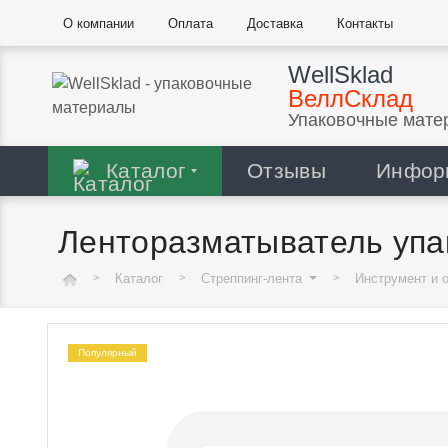
О компании
Оплата
Доставка
Контакты
WellSklad
ВеллСклад
Упаковочные мате
Каталог
Отзывы
Инфор
Ленторазматыватель упа
Каталог
Стреппинг-лента
Инструмент и 
Популярный