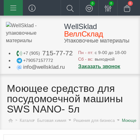
0
0
0
WellSklad
ВеллСклад
Упаковочные материалы
715-77-72
Пн - пт:
с 9-00 до 18-00
+7 (905)
Сб - вс:
выходной
+79057157772
Заказать звонок
info@wellsklad.ru
Моющее средство для
посудомоечной машины
SWS NANO- 5л
Каталог
Бытовая химия
Решения для бизнеса
Моющее 