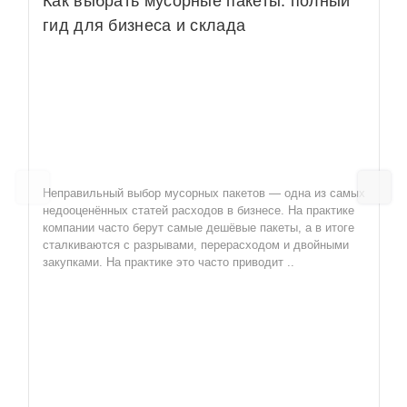
Как выбрать мусорные пакеты: полный
формат помогает стандартизировать закупки и снизить
расходы на хозяйственные материалы. При
гид для бизнеса и склада
регулярных оптовых поставках специалисты WellSklad
помогут подобрать оптимальный вариант под
специфику вашего объекта.
Мы работаем напрямую с производителем SWS и
обеспечиваем стабильное наличие продукции на
складе, выгодные оптовые цены и оперативную
доставку по Москве и регионам России.
Неправильный выбор мусорных пакетов — одна из самых
Другие категории мусорных пакетов
недооценённых статей расходов в бизнесе. На практике
компании часто берут самые дешёвые пакеты, а в итоге
Все мусорные пакеты
сталкиваются с разрывами, перерасходом и двойными
Мусорные пакеты 180 литров
закупками. На практике это часто приводит ..
Мусорные пакеты 200 литров
Мусорные пакеты 30 мкм