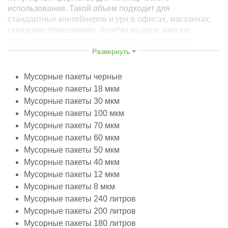
использования. Такой объем подходит для
стандартных контейнеров и урн в офисах, магазинах,
складских помещениях, пунктах выдачи заказов,
клининговых компаниях и на производственных
объектах.
Развернуть
В WellSklad вы можете купить мусорные пакеты 60
Мусорные пакеты черные
литров оптом напрямую от производителя SWS. В
Мусорные пакеты 18 мкм
ассортименте представлены различные варианты по
Мусорные пакеты 30 мкм
плотности и материалу, что позволяет подобрать
решение как для легких бытовых отходов, так и для
Мусорные пакеты 100 мкм
более интенсивной эксплуатации.
Мусорные пакеты 70 мкм
Мусорные пакеты 60 мкм
Формат 60 литров считается универсальным для
Мусорные пакеты 50 мкм
бизнеса благодаря оптимальному сочетанию
Мусорные пакеты 40 мкм
вместительности, удобства использования и
экономичного расхода расходных материалов.
Мусорные пакеты 12 мкм
Мусорные пакеты 8 мкм
Если требуется подобрать другой формат мешков для
Мусорные пакеты 240 литров
сбора отходов, рекомендуем ознакомиться со всем
Мусорные пакеты 200 литров
ассортиментом
мусорных пакетов
.
Мусорные пакеты 180 литров