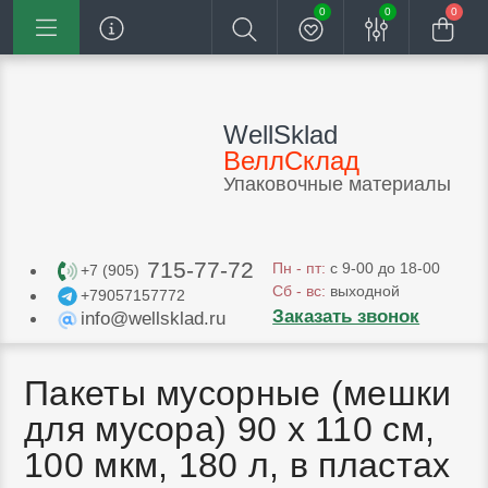
0
0
0
WellSklad
ВеллСклад
Упаковочные материалы
715-77-72
Пн - пт:
с 9-00 до 18-00
+7 (905)
Сб - вс:
выходной
+79057157772
Заказать звонок
info@wellsklad.ru
Пакеты мусорные (мешки
для мусора) 90 х 110 см,
100 мкм, 180 л, в пластах