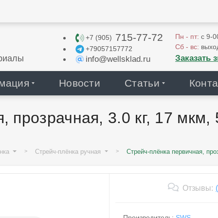
715-77-72
Пн - пт:
с 9-0
+7 (905)
Сб - вс:
выхо
+79057157772
Заказать 
риалы
info@wellsklad.ru
мация
Новости
Статьи
Конта
 прозрачная, 3.0 кг, 17 мкм, 
ёнка
Стрейч-плёнка ручная
Стрейч-плёнка первичная, проз
Отзывы:
Производитель:
SWS