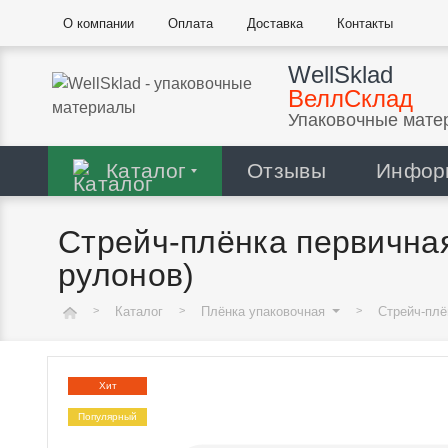
О компании
Оплата
Доставка
Контакты
WellSklad
ВеллСклад
Упаковочные мате
Каталог
Отзывы
Инфор
Стрейч-плёнка первичная,
рулонов)
Каталог
Плёнка упаковочная
Стрейч-пл
Хит
Популярный