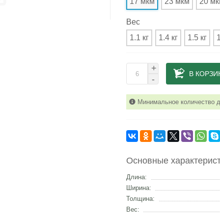
17 мкм
23 мкм
20 м
Вес
1.1 кг
1.4 кг
1.5 кг
1
+
В КОРЗИ
-
Минимальное количество дл
Основные характерис
Длина:
Ширина:
Толщина:
Вес: