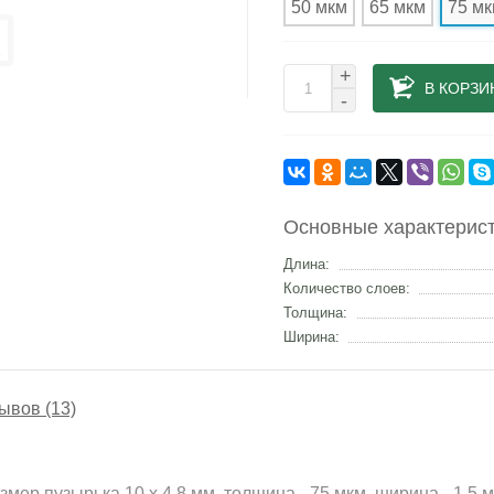
50 мкм
65 мкм
75 м
+
В КОРЗИ
-
Основные характерис
Длина:
Количество слоев:
Толщина:
Ширина:
ывов (13)
ер пузырька 10 х 4,8 мм, толщина - 75 мкм, ширина - 1.5 м,