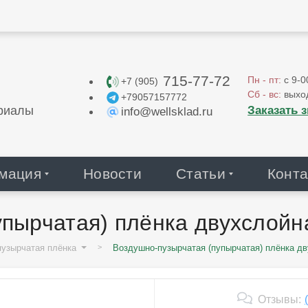
715-77-72
Пн - пт:
с 9-0
+7 (905)
Сб - вс:
выхо
+79057157772
Заказать 
риалы
info@wellsklad.ru
мация
Новости
Статьи
Конта
пырчатая) плёнка двухслойная
пузырчатая плёнка
Воздушно-пузырчатая (пупырчатая) плёнка дву
Отзывы: