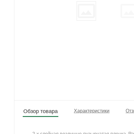
Обзор товара
Характеристики
Отз
2-х слойная воздушно-пузырчатая пленка. Разм