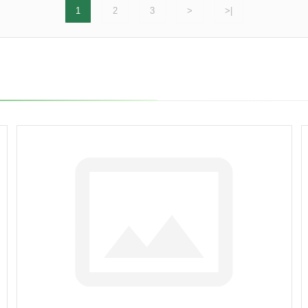
1
2
3
>
>|