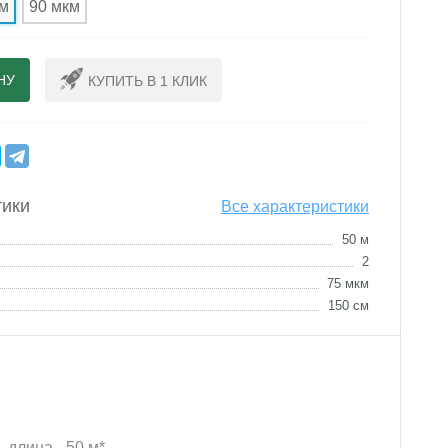
км
90 мкм
НУ
КУПИТЬ В 1 КЛИК
тики
Все характеристики
50 м
2
75 мкм
150 см
 длина - 50 м*