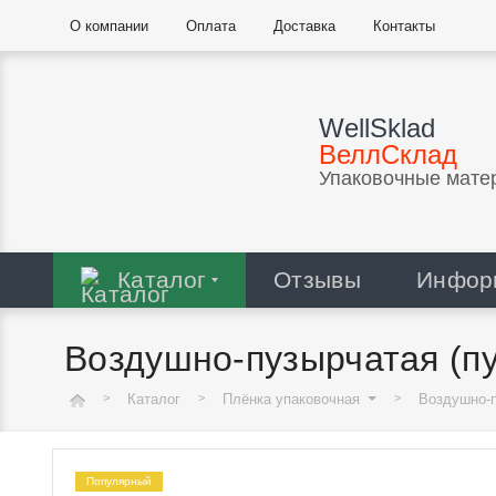
О компании
Оплата
Доставка
Контакты
WellSklad
ВеллСклад
Упаковочные мате
Каталог
Отзывы
Инфор
Воздушно-пузырчатая (пу
Каталог
Плёнка упаковочная
Воздушно-
Популярный