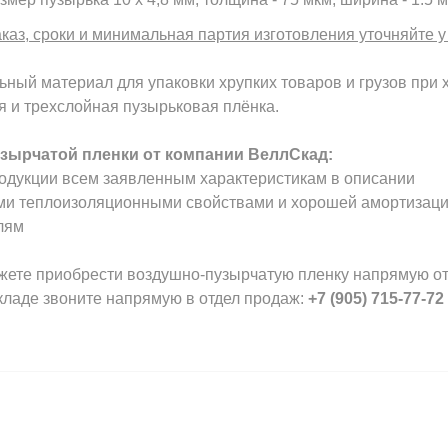
аказ, сроки и минимальная партия изготовления уточняйте 
ный материал для упаковки хрупких товаров и грузов при 
и трехслойная пузырьковая плёнка.
зырчатой пленки от компании ВеллСкад:
родукции всем заявленным характеристикам в описании
ыми теплоизоляционными свойствами и хорошей амортизаци
лям
жете приобрести воздушно-пузырчатую пленку напрямую от
складе звоните напрямую в отдел продаж:
+7 (905) 715-77-72