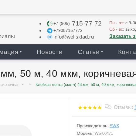
715-77-72
Пн - пт:
с 9-0
+7 (905)
Сб - вс:
выхо
+79057157772
Заказать 
риалы
info@wellsklad.ru
мация
Новости
Статьи
Конта
мм, 50 м, 40 мкм, коричневая
паковочная
Клейкая лента (скотч) 48 мм, 50 м, 40 мкм, коричневая
Отзывы:
Производитель:
SWS
Модель:
WS-00471