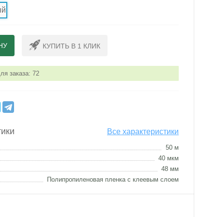
ый
НУ
КУПИТЬ В 1 КЛИК
я заказа: 72
тики
Все характеристики
50 м
40 мкм
48 мм
Полипропиленовая пленка с клеевым слоем