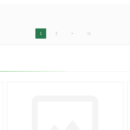
1
2
>
>|