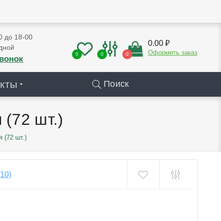
0 до 18-00
0.00 ₽
дной
Оформить заказ
0
0
0
звонок
кты
Поиск
 (72 шт.)
 (72 шт.)
(10)