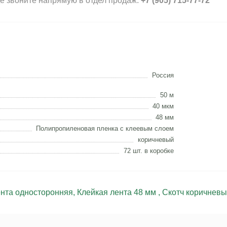
де звоните напрямую в отдел продаж:
+7 (905) 715-77-72
Россия
50 м
40 мкм
48 мм
Полипропиленовая пленка с клеевым слоем
коричневый
72 шт. в коробке
ента односторонняя
,
Клейкая лента 48 мм
,
Скотч коричнев