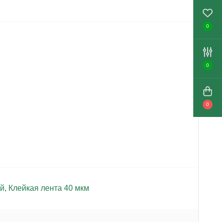
0
0
0
ый
,
Клейкая лента 40 мкм