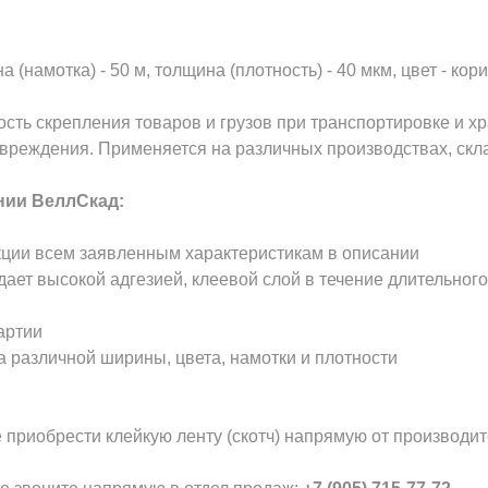
 (намотка) - 50 м, толщина (плотность) - 40 мкм, цвет - кор
ость скрепления товаров и грузов при транспортировке и х
вреждения. Применяется на различных производствах, склад
нии ВеллСкад:
кции всем заявленным характеристикам в описании
дает высокой адгезией, клеевой слой в течение длительног
артии
а различной ширины, цвета, намотки и плотности
 приобрести клейкую ленту (скотч) напрямую от производи