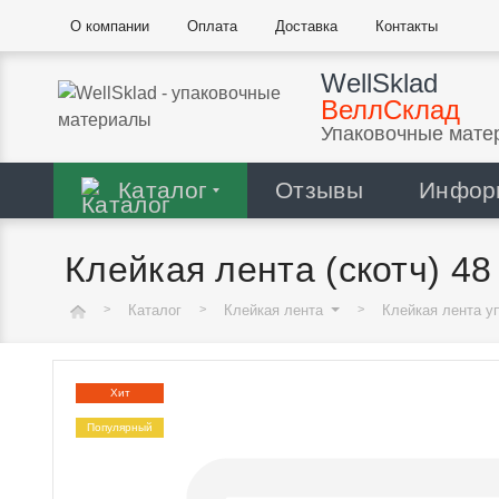
О компании
Оплата
Доставка
Контакты
WellSklad
ВеллСклад
Упаковочные мате
Каталог
Отзывы
Инфор
Клейкая лента (скотч) 48 
Каталог
Клейкая лента
Клейкая лента у
Хит
Популярный