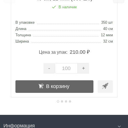
В наличии
В упаковке
350 шт
Д
Длина
40 см
Т
Толщина
12 мкм
Ш
Ширина
32 см
С
210.00 ₽
Цена за упак:
-
+
В корзину
Информация