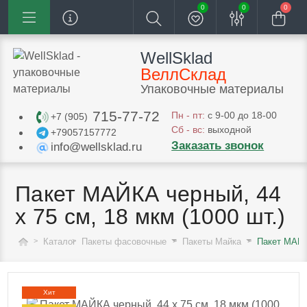
0
0
0
WellSklad
ВеллСклад
Упаковочные материалы
715-77-72
Пн - пт:
с 9-00 до 18-00
+7 (905)
Сб - вс:
выходной
+79057157772
Заказать звонок
info@wellsklad.ru
Пакет МАЙКА черный, 44
х 75 см, 18 мкм (1000 шт.)
Каталог
Пакеты фасовочные
Пакеты Майка
Пакет МАЙКА
Хит