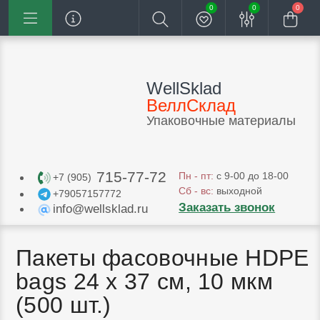
0
0
0
WellSklad
ВеллСклад
Упаковочные материалы
715-77-72
Пн - пт:
с 9-00 до 18-00
+7 (905)
Сб - вс:
выходной
+79057157772
Заказать звонок
info@wellsklad.ru
Пакеты фасовочные HDPE
bags 24 х 37 см, 10 мкм
(500 шт.)