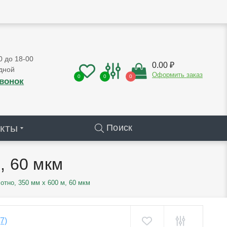
0 до 18-00
0.00 ₽
дной
Оформить заказ
0
0
0
звонок
кты
Поиск
, 60 мкм
тно, 350 мм х 600 м, 60 мкм
(7)