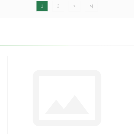
1
2
>
>|