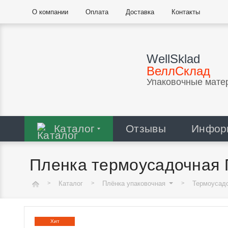
О компании
Оплата
Доставка
Контакты
WellSklad
ВеллСклад
Упаковочные мате
Каталог
Отзывы
Инфор
Пленка термоусадочная П
Каталог
Плёнка упаковочная
Термоусад
Хит