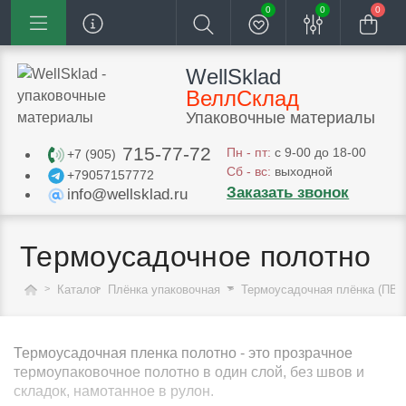
0
0
0
WellSklad
ВеллСклад
Упаковочные материалы
715-77-72
Пн - пт:
с 9-00 до 18-00
+7 (905)
Сб - вс:
выходной
+79057157772
Заказать звонок
info@wellsklad.ru
Термоусадочное полотно
Каталог
Плёнка упаковочная
Термоусадочная плёнка (ПВ
Термоусадочная пленка полотно - это прозрачное
термоупаковочное полотно в один слой, без швов и
складок, намотанное в рулон.