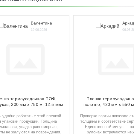
Валентина
Арка
19.06.2026
06.06.2
енка термоусадочная ПОФ,
Пленка термоусадочна
укав, 200 мм х 750 м, 12.5 мкм
полотно, 420 мм х 550 м
 удобно работать с этой пленкой
Проверка партии показала с
я упаковки продукции. Толщина
толщины и соответствие сер
имальная, усадка равномерная,
Единственный минус — на
ты не жалуются на повреждения.
рулонах встречаются не