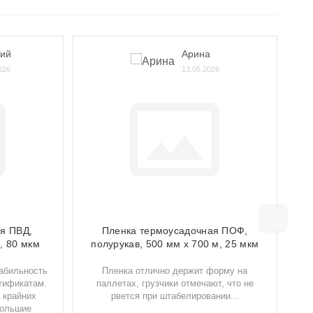
дий
Арина
026
13.05.2026
я ПВД,
Пленка термоусадочная ПОФ,
, 80 мкм
полурукав, 500 мм х 700 м, 25 мкм
табильность
Пленка отлично держит форму на
З
тификатам.
паллетах, грузчики отмечают, что не
 крайних
рвется при штабелировании...
большие