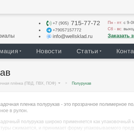
715-77-72
Пн - пт:
с 9-0
+7 (905)
Сб - вс:
выхо
+79057157772
Заказать 
риалы
info@wellsklad.ru
мация
Новости
Статьи
Конта
ав
очная плёнка (ПВД, ПВХ, ПОФ)
Полурукав
адочная пленка полурукав - это прозрачное полимерное по
ное в рулон.
адочный полурукав широко применяется как упаковочный ма
туры сжимается, и принимает форму упаковываемого пред