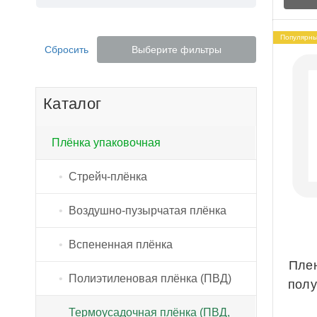
Популярн
Сбросить
Выберите фильтры
Каталог
Плёнка упаковочная
Стрейч-плёнка
Воздушно-пузырчатая плёнка
Стрейч-плёнка ручная
Вспененная плёнка
Стрейч-плёнка машинная
Плен
Полиэтиленовая плёнка (ПВД)
Стрейч-пленка джамбо
полу
Термоусадочная плёнка (ПВД,