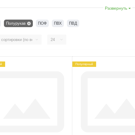
глядит термоусадочный полурукав можно увидеть на и
Развернуть
Полурукав
ПОФ
ПВХ
ПВД
ый
Популярный