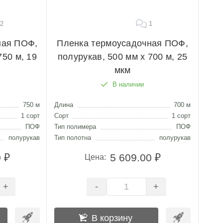
2
1
ная ПОФ,
Пленка термоусадочная ПОФ,
750 м, 19
полурукав, 500 мм х 700 м, 25
мкм
В наличии
750 м
Длина
700 м
1 сорт
Сорт
1 сорт
ПОФ
Тип полимера
ПОФ
полурукав
Тип полотна
полурукав
 ₽
5 609.00 ₽
Цена:
-
+
+
В корзину