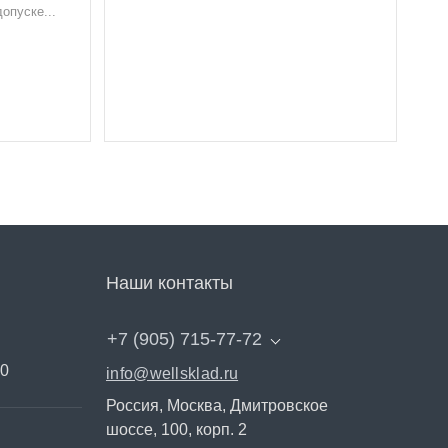
опуске...
Наши контакты
+7 (905) 715-77-72
00
info@wellsklad.ru
Россия, Москва, Дмитровское
шоссе, 100, корп. 2