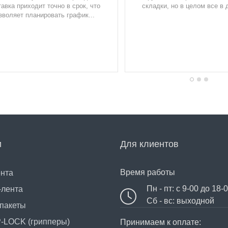
авка приходит точно в срок, что
складки, но в целом все в д
зволяет планировать график...
и
Для клиентов
Время работы
ента
Пн - пт: с 9-00 до 18-
-лента
Сб - вс: выходной
пакеты
P-LOCK (грипперы)
Принимаем к оплате: