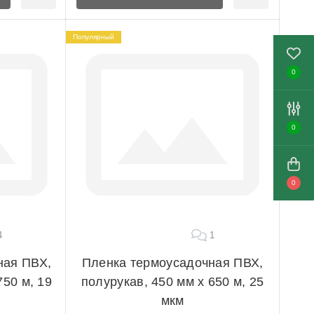
Популярный
0
0
0
4
1
ная ПВХ,
Пленка термоусадочная ПВХ,
750 м, 19
полурукав, 450 мм х 650 м, 25
мкм