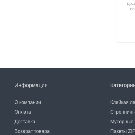
Дост
по
Отраслевые решения
Ошибки упаковки
Информация
Категори
О компании
Клейкая л
Оплата
Стреппинг
Доставка
Мусорные 
Возврат товара
Пакеты ZI