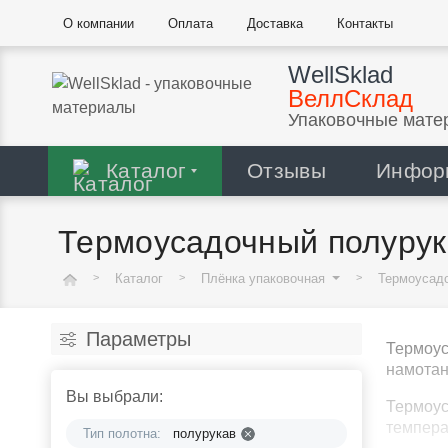
О компании
Оплата
Доставка
Контакты
WellSklad
ВеллСклад
Упаковочные мате
Каталог
Отзывы
Инфор
Термоусадочный полурук
Каталог
Плёнка упаковочная
Термоусад
Параметры
Термоус
намотан
Вы выбрали:
Термоус
темпера
Тип полотна:
полурукав