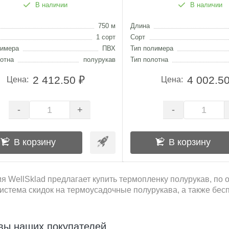
В наличии
В наличии
750 м
Длина
1 сорт
Сорт
лимера
ПВХ
Тип полимера
отна
полурукав
Тип полотна
2 412.50 ₽
4 002.50
Цена:
Цена:
-
-
+
В корзину
В корзину
я WellSklad предлагает купить термопленку полурукав, по 
система скидок на термоусадочные полурукава, а также бес
вы наших покупателей