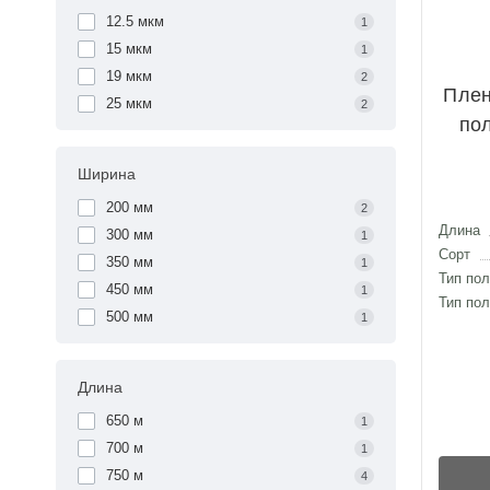
12.5 мкм
1
15 мкм
1
19 мкм
2
Плен
25 мкм
2
пол
Ширина
200 мм
2
Длина
300 мм
1
Сорт
350 мм
1
Тип по
450 мм
1
Тип пол
500 мм
1
Длина
650 м
1
700 м
1
750 м
4