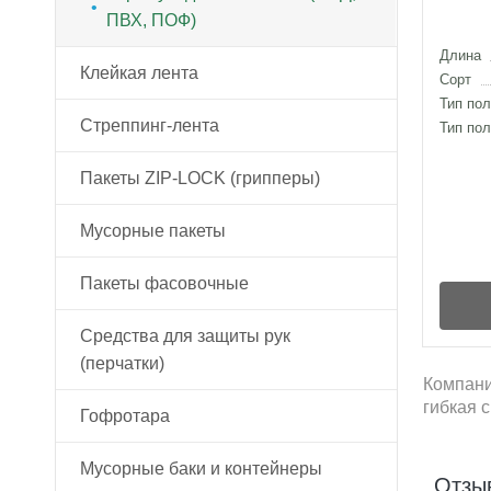
ПВХ, ПОФ)
Длина
Клейкая лента
Сорт
Тип по
Стреппинг-лента
Клейкая лента упаковочная
Тип пол
Пакеты ZIP-LOCK (грипперы)
Клейкая лента с логотипом
Стреппинг лента для
автоматических линий
Мусорные пакеты
Специальная клейкая лента
Стреппинг лента для
Пакеты фасовочные
Мусорные пакеты ПВД
полуавтоматических
упаковщиков и ручной упаковки
Средства для защиты рук
Мусорные пакеты ПНД
Пакеты Майка
(перчатки)
Полиэстеровая стреппинг-
Компани
Пакеты в рулонах
лента
гибкая 
Гофротара
Пакеты HDPE Bags, ЭКСТРА
Расходные материалы для
Мусорные баки и контейнеры
Гофрокороба
стреппинг ленты
Отзы