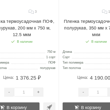
3
1
ка термоусадочная ПОФ,
Пленка термоусадоч
урукав, 200 мм х 750 м,
полурукав, 350 мм х 
12.5 мкм
мкм
В наличии
В наличии
750 м
Длина
1 сорт
Сорт
лимера
ПОФ
Тип полимера
отна
полурукав
Тип полотна
1 376.25 ₽
4 190.00
Цена:
Цена:
-
-
+
В корзину
В корзину