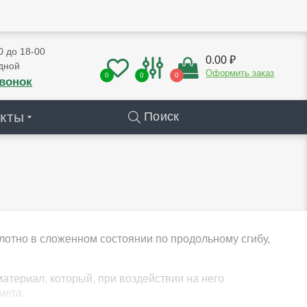
0 до 18-00
0.00 ₽
дной
Оформить заказ
0
0
0
звонок
кты
Поиск
лотно в сложенном состоянии по продольному сгибу,
териал, который, при воздействии на него
мета.