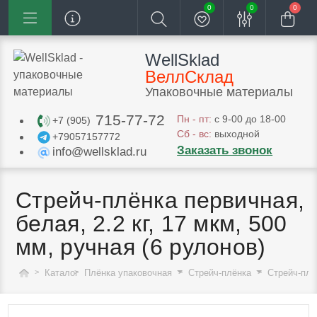
0
0
0
WellSklad
ВеллСклад
Упаковочные материалы
715-77-72
Пн - пт:
с 9-00 до 18-00
+7 (905)
Сб - вс:
выходной
+79057157772
Заказать звонок
info@wellsklad.ru
Стрейч-плёнка первичная,
белая, 2.2 кг, 17 мкм, 500
мм, ручная (6 рулонов)
Каталог
Плёнка упаковочная
Стрейч-плёнка
Стрейч-плё