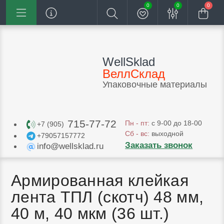
0
0
0
WellSklad
ВеллСклад
Упаковочные материалы
715-77-72
Пн - пт:
с 9-00 до 18-00
+7 (905)
Сб - вс:
выходной
+79057157772
Заказать звонок
info@wellsklad.ru
Армированная клейкая
лента ТПЛ (скотч) 48 мм,
40 м, 40 мкм (36 шт.)