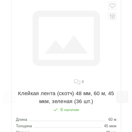
9
Клейкая лента (скотч) 48 мм, 60 м, 45
мкм, зеленая (36 шт.)
В наличии
Длина
60 м
Д
Толщина
45 мкм
Т