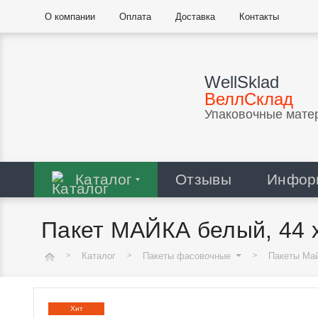
О компании
Оплата
Доставка
Контакты
WellSklad
ВеллСклад
Упаковочные мате
Каталог
Отзывы
Инфор
Пакет МАЙКА белый, 44 х 
Каталог
Пакеты фасовочные
Пакеты Ма
Хит