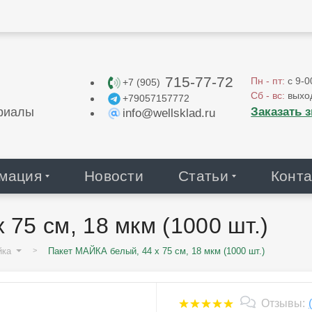
715-77-72
Пн - пт:
с 9-0
+7 (905)
Сб - вс:
выхо
+79057157772
Заказать 
риалы
info@wellsklad.ru
мация
Новости
Статьи
Конта
75 см, 18 мкм (1000 шт.)
йка
Пакет МАЙКА белый, 44 х 75 см, 18 мкм (1000 шт.)
Отзывы: